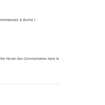
commencez à écrire !
16 novembre 2021 à 13h48
siter l’écran des Commentaires dans le